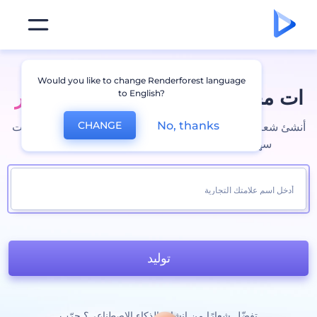
Would you like to change Renderforest language
ات مجاني على الإنترنت
محرر شعار
to English?
No, thanks
CHANGE
أنشئ شعارات مخصصة تناسب علامتك التجارية بمحرر الشعارات
سهل الاستخدام. صمم شيئًا فريدًا، بدون أي عقبات
توليد
تفضّل شعارًا من إنشائه الذكاء الاصطناعي؟ جرّب