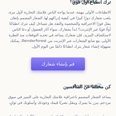
ترك انطباع أول قوي
الانطباعات الأولى مهمة. عندما يواجه الناس علامتك التجارية لأول مرة،
يلعب شعارك دورًا كبيرًا في كيفية إدراكهم لها. الشعار المصمم بإتقان
ينقل فورًا الاحترافية والشخصية والثقة. هل تتساءل كيف تترك انطباعًا
أولًا قويًا عبر الإنترنت؟ ابدأ بشعارك. سواء أثار الفضول أو دعا الناس
لاستكشاف المزيد، فإن شعارك يساعد في تحديد التوقعات منذ النظرة
الأولى. مع صانع الشعارات عبر الإنترنت من Renderforest، يمكنك
بسهولة إنشاء شعار يترك انطباعًا دائمًا من اليوم الأول.
قم بإنشاء شعارك
كن مختلفا عن المنافسين
يساعد الشعار المصمم باحترافية علامتك التجارية على التميز في سوق
مزدحم. يبرز ما يميزك وينقل بصريًا قيمك وجودتك وأسلوبك في ثوانٍ.