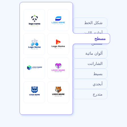
شكل الخط
أحادي اللون
مسطح
مسطح
ألوان مائية
الشاراتت
بسيط
أبجدي
متدرج