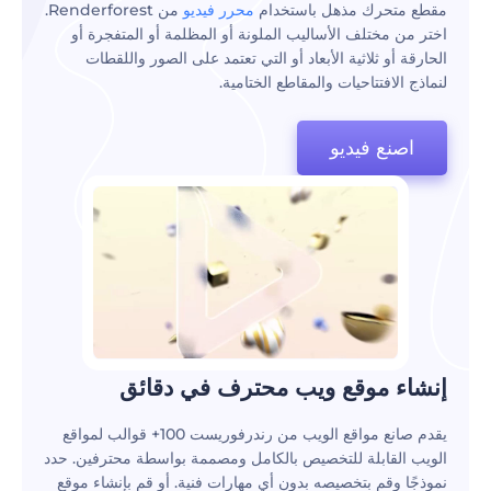
مقطع متحرك مذهل باستخدام
محرر فيديو
من Renderforest.
اختر من مختلف الأساليب الملونة أو المظلمة أو المتفجرة أو
الحارقة أو ثلاثية الأبعاد أو التي تعتمد على الصور واللقطات
لنماذج الافتتاحيات والمقاطع الختامية.
اصنع فيديو
‫إنشاء موقع ويب محترف في دقائق‬
يقدم صانع مواقع الويب من رندرفوريست 100+ قوالب لمواقع
الويب القابلة للتخصيص بالكامل ومصممة بواسطة محترفين. حدد
نموذجًا وقم بتخصيصه بدون أي مهارات فنية. أو قم بإنشاء موقع