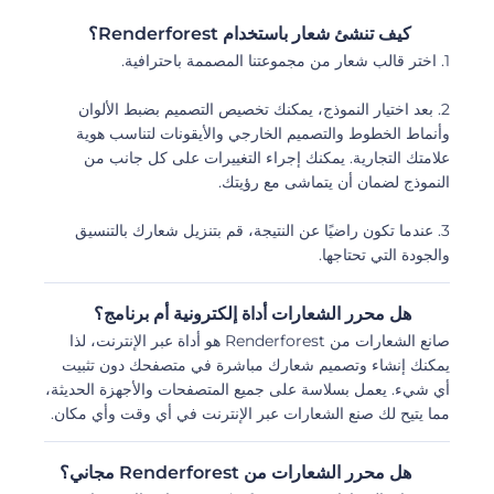
كيف تنشئ شعار باستخدام Renderforest؟
1. اختر قالب شعار من مجموعتنا المصممة باحترافية.
2. بعد اختيار النموذج، يمكنك تخصيص التصميم بضبط الألوان
وأنماط الخطوط والتصميم الخارجي والأيقونات لتناسب هوية
علامتك التجارية. يمكنك إجراء التغييرات على كل جانب من
النموذج لضمان أن يتماشى مع رؤيتك.
3. عندما تكون راضيًا عن النتيجة، قم بتنزيل شعارك بالتنسيق
والجودة التي تحتاجها.
هل محرر الشعارات أداة إلكترونية أم برنامج؟
صانع الشعارات من Renderforest هو أداة عبر الإنترنت، لذا
يمكنك إنشاء وتصميم شعارك مباشرة في متصفحك دون تثبيت
أي شيء. يعمل بسلاسة على جميع المتصفحات والأجهزة الحديثة،
مما يتيح لك صنع الشعارات عبر الإنترنت في أي وقت وأي مكان.
هل محرر الشعارات من Renderforest مجاني؟