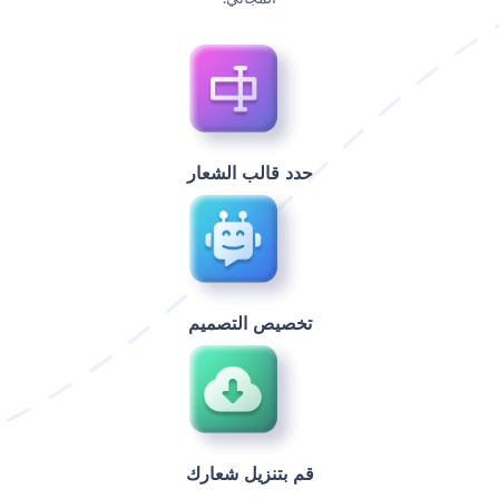
حدد قالب الشعار
‫تخصيص التصميم‬
‫قم بتنزيل شعارك‬