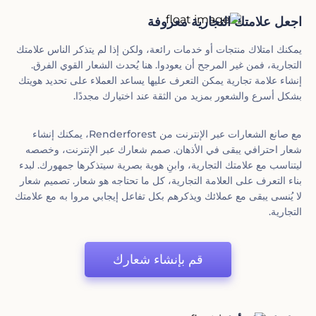
اجعل علامتك التجارية معروفة
يمكنك امتلاك منتجات أو خدمات رائعة، ولكن إذا لم يتذكر الناس علامتك
التجارية، فمن غير المرجح أن يعودوا. هنا يُحدث الشعار القوي الفرق.
إنشاء علامة تجارية يمكن التعرف عليها يساعد العملاء على تحديد هويتك
بشكل أسرع والشعور بمزيد من الثقة عند اختيارك مجددًا.
مع صانع الشعارات عبر الإنترنت من Renderforest، يمكنك إنشاء
شعار احترافي يبقى في الأذهان. صمم شعارك عبر الإنترنت، وخصصه
ليتناسب مع علامتك التجارية، وابنِ هوية بصرية سيتذكرها جمهورك. لبدء
بناء التعرف على العلامة التجارية، كل ما تحتاجه هو شعار. تصميم شعار
لا يُنسى يبقى مع عملائك ويذكرهم بكل تفاعل إيجابي مروا به مع علامتك
التجارية.
قم بإنشاء شعارك