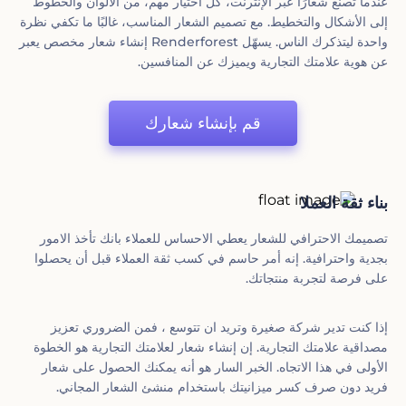
عندما تصنع شعارًا عبر الإنترنت، كل اختيار مهم، من الألوان والخطوط
إلى الأشكال والتخطيط. مع تصميم الشعار المناسب، غالبًا ما تكفي نظرة
واحدة ليتذكرك الناس. يسهّل Renderforest إنشاء شعار مخصص يعبر
عن هوية علامتك التجارية ويميزك عن المنافسين.
قم بإنشاء شعارك
بناء ثقة العملا
تصميمك الاحترافي للشعار يعطي الاحساس للعملاء بانك تأخذ الامور
بجدية واحترافية. إنه أمر حاسم في كسب ثقة العملاء قبل أن يحصلوا
على فرصة لتجربة منتجاتك.
إذا كنت تدير شركة صغيرة وتريد ان تتوسع ، فمن الضروري تعزيز
مصداقية علامتك التجارية. إن إنشاء شعار لعلامتك التجارية هو الخطوة
الأولى في هذا الاتجاه. الخبر السار هو أنه يمكنك الحصول على شعار
فريد دون صرف كسر ميزانيتك باستخدام منشئ الشعار المجاني.