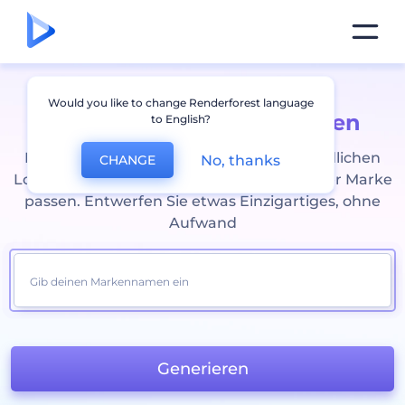
Would you like to change Renderforest language
Gratis Online
Logo erstellen
to English?
Erstellen Sie mit unserem benutzerfreundlichen
No, thanks
CHANGE
Logo Ersteller individuelle Logos, die zu Ihrer Marke
passen. Entwerfen Sie etwas Einzigartiges, ohne
Aufwand
Generieren