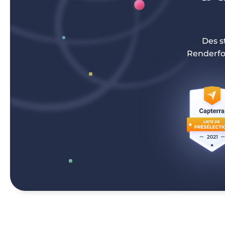
Des s
Renderfo