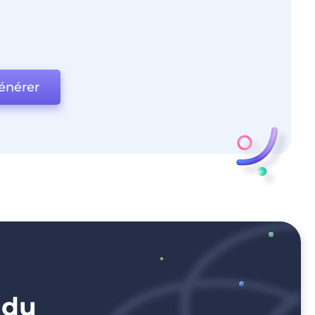
énérer
 du