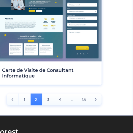
Carte de Visite de Consultant
Informatique
1
2
3
4
...
15
orest