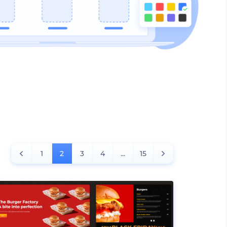
1
2
3
4
...
15