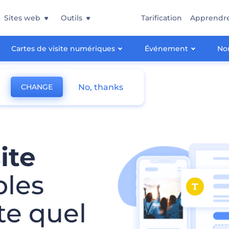
Sites web
Outils
Tarification
Apprendr
Cartes de visite numériques
Événement
Non
No, thanks
CHANGE
ite
bles
te quel