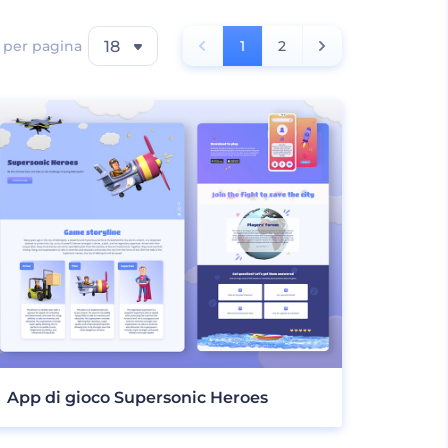
i per pagina
18
1
2
App di gioco Supersonic Heroes