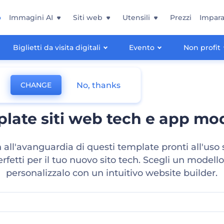
o
Immagini AI
Siti web
Utensili
Prezzi
Impara
Biglietti da visita digitali
Evento
Non profit
No, thanks
CHANGE
late siti web tech e app mo
n all'avanguardia di questi template pronti all'uso
erfetti per il tuo nuovo sito tech. Scegli un modello
personalizzalo con un intuitivo website builder.