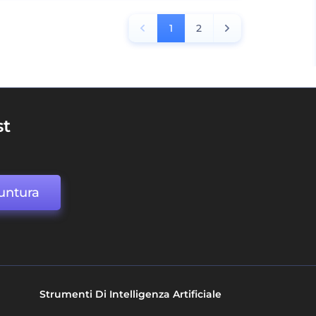
1
2
st
untura
Strumenti Di Intelligenza Artificiale