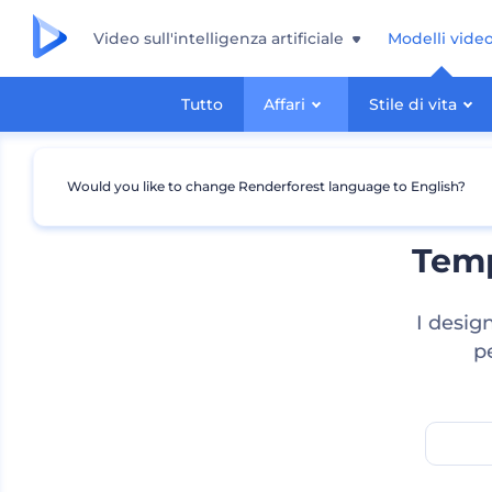
Video sull'intelligenza artificiale
Modelli vide
Tutto
Affari
Stile di vita
Would you like to change Renderforest language to English?
Temp
I desig
p