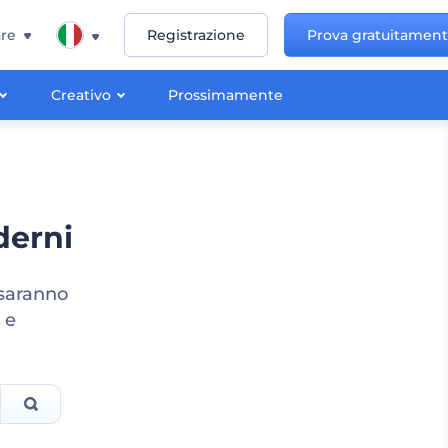
re
Registrazione
Prova gratuitamen
Creativo
Prossimamente
derni
 saranno
 e