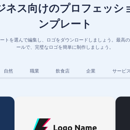
ジネス向けのプロフェッシ
ンプレート
ートを選んで編集し、ロゴをダウンロードしましょう。最高の
ールで、完璧なロゴを簡単に制作しましょう。
自然
職業
飲食店
企業
サービ