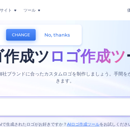
サイト
ツール
No, thanks
CHANGE
ゴ作成ツ
ロゴ作成ツ
御社ブランドに合ったカスタムロゴを制作しましょう。手間を
きます。
AIで生成されたロゴがお好きですか？
AIロゴ作成ツール
をお試しくださ