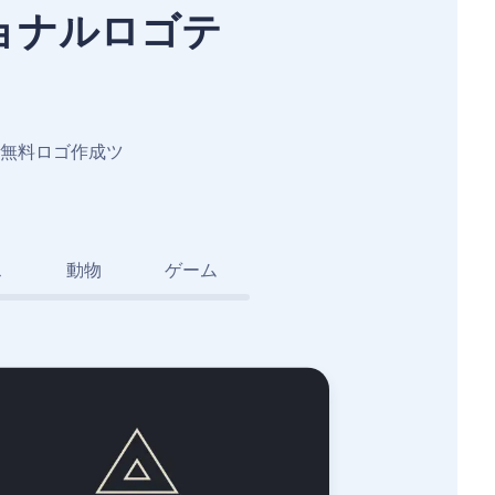
ョナルロゴテ
無料ロゴ作成ツ
ス
動物
ゲーム