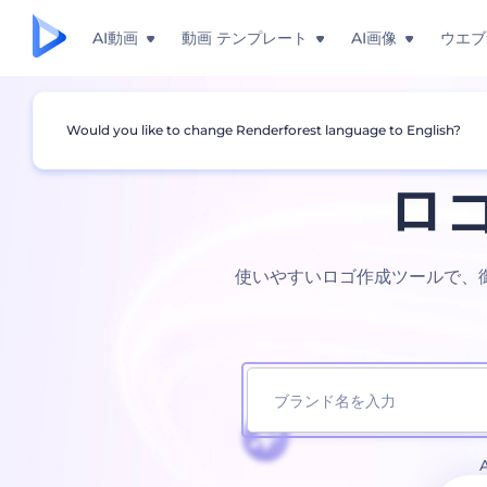
AI動画
動画 テンプレート
AI画像
ウエブ
Would you like to change Renderforest language to English?
ロ
使いやすいロゴ作成ツールで、