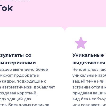
Tok
зультаты со
Уникальные 
оматериалами
выделяются
 видео выглядело более
Renderforest та
 может подобрать и
уникальные изо
 кадры, подходящие к
вашей теме или 
а автоматически добавляет
встраиваются в
оздавая короткий,
придавая вашим
подходящий для
вид без необхо
тов, брендовых роликов
или создавать 