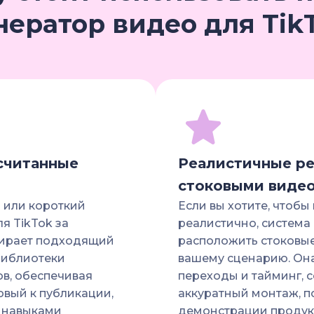
нератор видео для Tik
 считанные
Реалистичные ре
стоковыми виде
 или короткий
Если вы хотите, чтобы
я TikTok за
реалистично, система
бирает подходящий
расположить стоковые
библиотеки
вашему сценарию. Он
в, обеспечивая
переходы и тайминг, с
овый к публикации,
аккуратный монтаж, 
 навыками
демонстрации продук