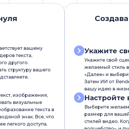
нуля
Создава
ветствует вашему
Укажите с
деров текста,
Укажите свой сце
го другого.
желаемый стиль в
ть структуру вашего
«Далее» и выбери
дставляете.
Затем ИИ от Rende
вашу идею в жизн
екст, изображения,
Настройте 
овать визуальные
Выберите желаем
еобразование текста в
размер для ваше
одяной знак. Все, что
стилей видео. Ког
ее легкого доступа.
волшебство», и пу