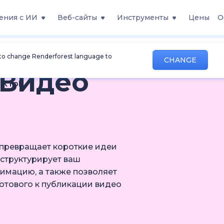
ения с ИИ
Веб-сайты
Инструменты
Цены
О
 to change Renderforest language to
CHANGE
 Видео
ikTok
t превращает короткие идеи
 структурирует ваш
имацию, а также позволяет
готового к публикации видео