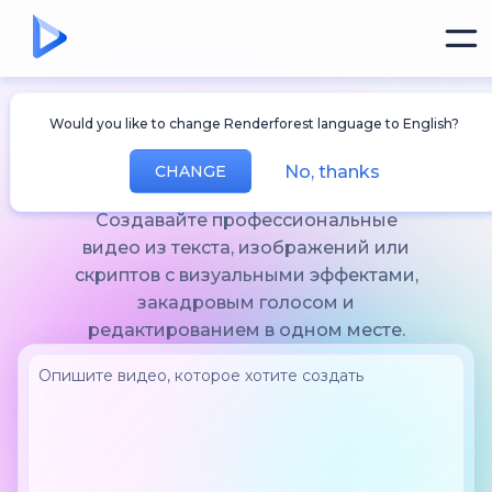
ИИ для
Would you like to change Renderforest language to English?
Создания Видео
No, thanks
CHANGE
Создавайте профессиональные
видео из текста, изображений или
скриптов с визуальными эффектами,
закадровым голосом и
редактированием в одном месте.