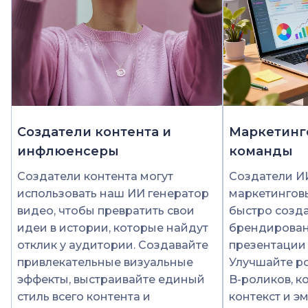
Создатели контента и
Маркетинг
инфлюенсеры
команды
Создатели контента могут
Создатели И
использовать наш ИИ генератор
маркетингов
видео, чтобы превратить свои
быстро созд
идеи в истории, которые найдут
брендирован
отклик у аудитории. Создавайте
презентации 
привлекательные визуальные
Улучшайте р
эффекты, выстраивайте единый
B-роликов, 
стиль всего контента и
контекст и э