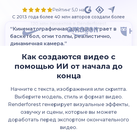
Рейтинг 5,0 на
С 2013 года более 40 млн авторов создали более
120 млн проектов в Renderforest
“Сёрфер босиком идёт к океану, доска
под мышкой, пальмы обрамляют кадр.
Тёплые тона, расслабленная атмосфера.”
Как создаются видео с
помощью ИИ от начала до
конца
Renderforest
Начните с текста, изображения или скрипта.
Выберите модель, стиль и формат видео.
Renderforest генерирует визуальные эффекты,
озвучку и сцены, которые вы можете
доработать перед экспортом окончательного
видео.