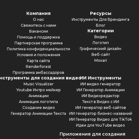
Компания
Ресурсы
О нас
Инструменты Для Брендинга
Свяжитесь с нами
Блог
Категории
Вакансии
Видео
Помощь и поддержка
Логотип
Партнерская программа
Графический дизайн
Политика конфиденциальности
Веб-сайт
Условия и положения
Мокап
Карта сайта
Renderforest
Программа амбассадоров
нструменты для создания видео
ИИ Инструменты
Music Visualizer
ИИ видео генератор
Youtube Интро мейкер
ИИ Генератор Анимации
Анимации
ИИ Видеоредактор
Анимация логотипа
Текст в Видео с ИИ
Создание видео
ИИ генератор веб-сайтов
Генератор Анимации Текста
ИИ генератор бизнес-названий
ИИ Генератор Видео для TikTok
Идеи для YouTube видео
Приложения для создания