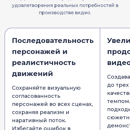
удовлетворения реальных потребностей в
производстве видео.
Последовательность
Увел
персонажей и
прод
реалистичность
виде
движений
Создав
до трех
Сохраняйте визуальную
качеств
согласованность
темпом
персонажей во всех сценах,
подходи
сохраняя реализм и
сюжетн
наративный поток.
демонс
Избегайте ошибок в