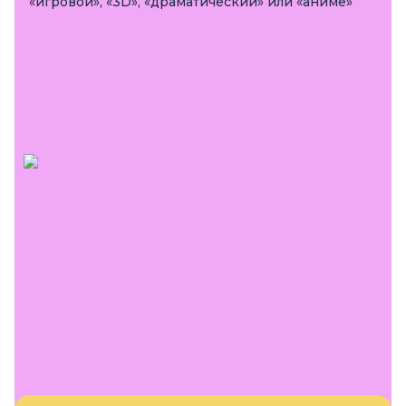
«игровой», «3D», «драматический» или «аниме»