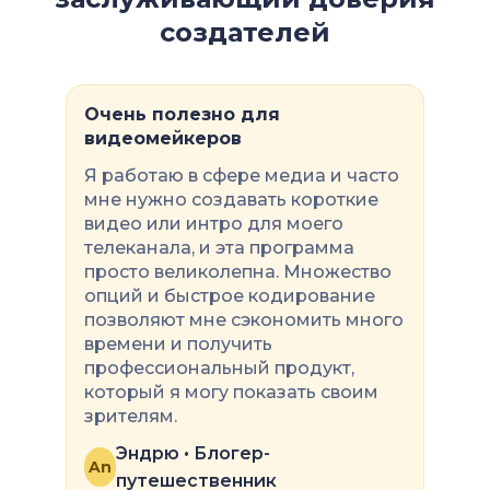
инструкций. Процессы, которые
видео с объяснением продукта
создателей
сложно объяснить текстом,
без внешних затрат на
становятся проще с помощью
производство.
визуальных инструкций.
Очень полезно для
Генератор разбивает задачи на
видеомейкеров
понятные, основанные на сценах
Я работаю в сфере медиа и часто
шаги, которые легко выполнять.
мне нужно создавать короткие
видео или интро для моего
телеканала, и эта программа
просто великолепна. Множество
опций и быстрое кодирование
позволяют мне сэкономить много
времени и получить
профессиональный продукт,
который я могу показать своим
зрителям.
Эндрю • Блогер-
An
путешественник