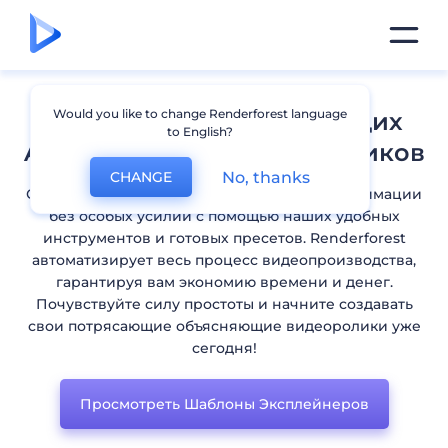
Would you like to change Renderforest language
Конструктор Объясняющих
to English?
Aнимационных Видеороликов
No, thanks
CHANGE
Создавайте увлекательные объясняющиe анимации
без особых усилий с помощью наших удобных
инструментов и готовых пресетов. Renderforest
автоматизирует весь процесс видеопроизводства,
гарантируя вам экономию времени и денег.
Почувствуйте силу простоты и начните создавать
свои потрясающие объясняющиe видеоролики уже
сегодня!
Просмотреть Шаблоны Эксплейнеров