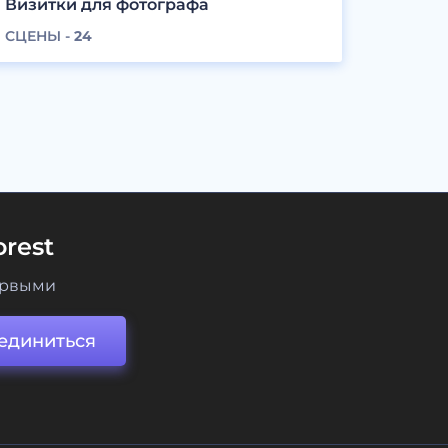
Визитки для фотографа
СЦЕНЫ -
24
rest
ервыми
единиться