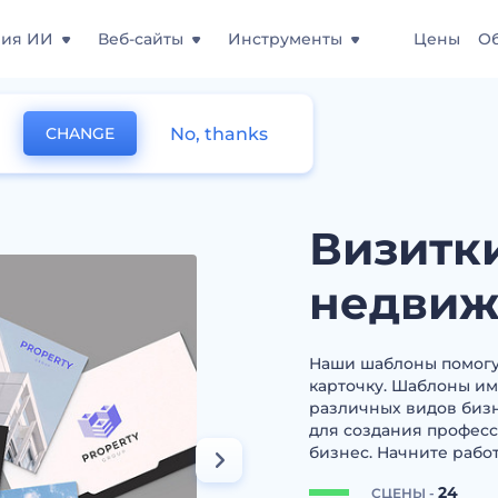
ния ИИ
Веб-сайты
Инструменты
Цены
О
No, thanks
CHANGE
ва недвижимости
Визитки
недвиж
Наши шаблоны помогу
карточку. Шаблоны им
различных видов бизн
для создания професс
бизнес. Начните рабо
24
СЦЕНЫ -