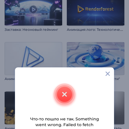
А
нимация лого: Технологические пиксели
Заставка: Неоновый гейминг
А
нимация лого: Минималистичные слои
Заставка "Мировые новости"
Что-то пошло не так. Something
went wrong. Failed to fetch
Анимация лого: Золотая сеть
Анимация лого: Гладкая сталь