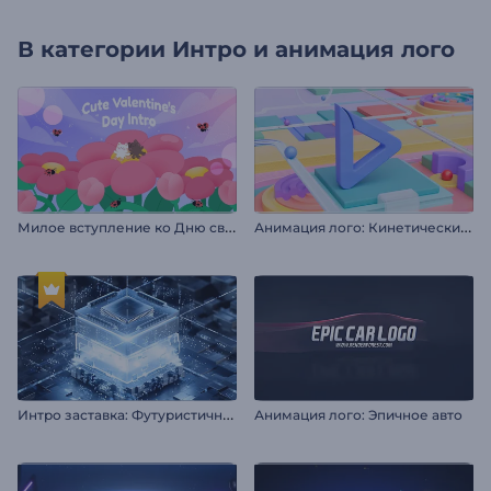
В категории
Интро и анимация лого
М
илое вступление ко Дню святого Валентина
А
нимация лого: Кинетические шары
И
нтро заставка: Футуристичный хай-тек
Анимация лого: Эпичное авто