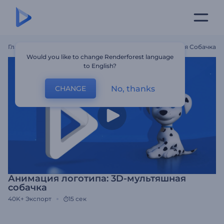
Главная
Шаблоны
Анимация Логотипа: 3D-Мультяшная Собачка
Would you like to change Renderforest language
to English?
No, thanks
CHANGE
Анимация логотипа: 3D-мультяшная
собачка
40K+
Экспорт
15 сек