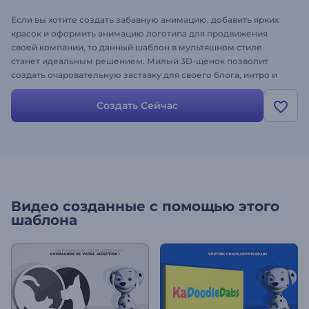
Если вы хотите создать забавную анимацию, добавить ярких
красок и оформить анимацию логотипа для продвижения
своей компании, то данный шаблон в мультяшном стиле
станет идеальным решением. Милый 3D-щенок позволит
создать очаровательную заставку для своего блога, интро и
конечных заставок для YouTube-канала и многого другого.
Просто введите текст, загрузите свой логотип, и ваше видео
Создать Сейчас
будет готово за пару минут!
Видео созданные с помощью этого
шаблона