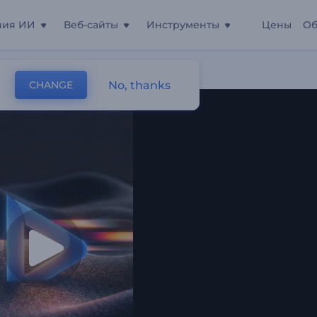
ния ИИ
Веб-сайты
Инструменты
Цены
Об
No, thanks
CHANGE