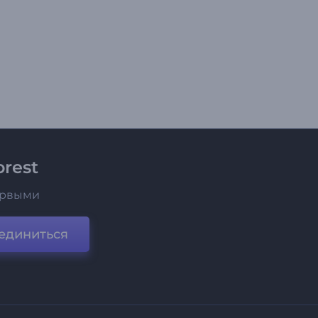
rest
ервыми
единиться