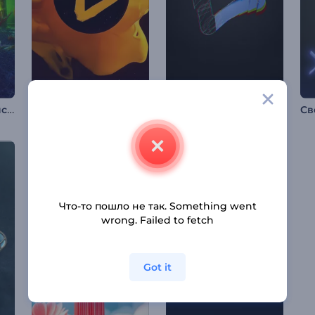
Заставка "Хэллоуинский кошмар"
Интро с цветной жидкостью
Заставка с логотипом: Глитч-эффект
Что-то пошло не так. Something went
wrong. Failed to fetch
Got it