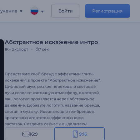
учение
Войти
Регистрация
Абстрактное искажение интро
1K+
Экспорт
7 сек
Представьте свой бренд с эффектами глитч-
искажения в проекте "Абстрактное искажение".
Цифровой шум, резкие переходы и световые
лучи создают хаотичную атмосферу, в которой
ваш логотип проявляется через абстрактное
движение. Добавьте логотип, название бренда,
слоган и музыку. Идеально для тех-брендов,
креативных агентств и эффектных кино-
заставок. Создайте сейчас и выделитесь!
16:9
9:16