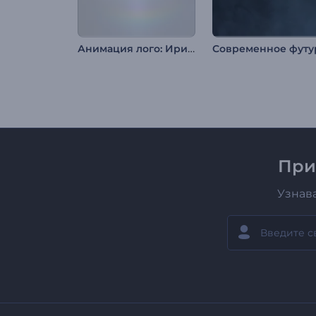
Анимация лого: Иридисцентный минимализм
При
Узнав