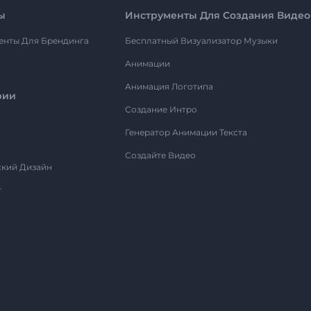
ы
Инструменты Для Создания Видео
енты Для Брендинга
Бесплатный Визуализатор Музыки
Анимации
Анимация Логотипа
рии
Создание Интро
Генератор Анимации Текста
Создайте Видео
ский Дизайн
т