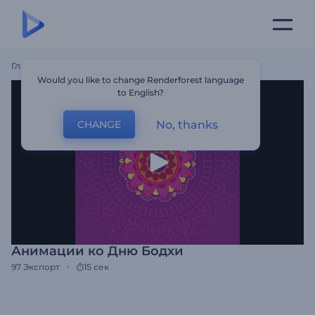
Главная
Шаблоны
Анимации Ко Дню Бодхи
Would you like to change Renderforest language
to English?
No, thanks
CHANGE
Анимации ко Дню Бодхи
97
Экспорт
15 сек