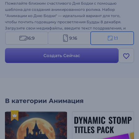
Пожелайте близким счастливого Дня Бодхи с помощью
шаблона для создания анимированного ролика. Набор
"Анимации ко Дню Бодхи" — идеальный вариант для того,
чтобы почтить годовщину просветления Будды 8 декабря.
Загрузите свои медиафайлы, введите текст поздравления, и
через пару минут профессиональная анимация будет готова.
16:9
9:16
1:1
Шаблон идеально подходит для оформления праздничных
интро, приглашений на молитву или медитацию,
видеопоздравлений и многого другого. Создайте свое видео!
Создать Сейчас
В категории
Анимация