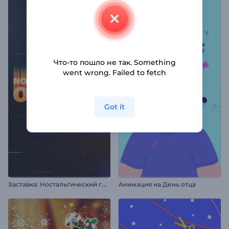
Что-то пошло не так. Something
went wrong. Failed to fetch
Got it
З
аставка: Ностальгический глитч
Анимация на День отца