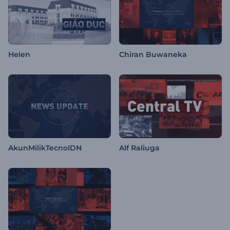
Helen
Chiran Buwaneka
AkunMilikTecnoIDN
Alf Raliuga