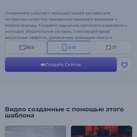
Опережайте события с помощью нашей заставки для
экстренных новостей, призванной приковать внимание с
первой секунды. Создайте ощущение срочности и важности с
помощью убедительной заставки, сочетающей яркие
визуальные эффекты, динамичную анимацию текста и
поразительные переходы. Настройте шаблон с помощью
16:9
9:16
1:1
изображений, видео, текста и фоновой музыки, чтобы ваш
контент выделялся. Независимо от того, транслируете ли вы
мировые или местные новости, этот шаблон - эффективный
Создать Сейчас
способ представить последние новости и увлечь аудиторию.
Создавайте прямо сейчас и повышайте уровень подачи
новостей!
Видео созданные с помощью этого
шаблона