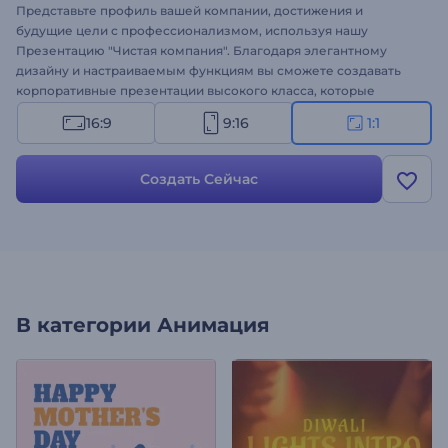
Представьте профиль вашей компании, достижения и
будущие цели с профессионализмом, используя нашу
Презентацию "Чистая компания". Благодаря элегантному
дизайну и настраиваемым функциям вы сможете создавать
корпоративные презентации высокого класса, которые
расскажут о вашем бренде. Идеально подходит для
16:9
9:16
1:1
представления ваших услуг, портфолио, обновлений, историй
успеха, ежемесячных или ежегодных отчетов и многих других
корпоративных проектов. Загрузите медиафайлы, добавьте
Создать Сейчас
текст и поразите своих коллег и клиентов выдающейся
презентацией, которая вдохновит их на решительные
действия. Создавайте прямо сейчас!
В категории
Анимация