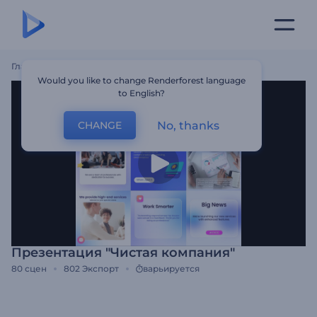
Главная
Шаблоны
Презентация "Чистая Компания"
Would you like to change Renderforest language
to English?
No, thanks
CHANGE
Презентация "Чистая компания"
80
сцен
802
Экспорт
варьируется