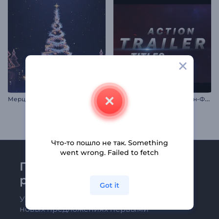
Н
азвания Трейлеров Экшн-Фильмов
Мерцающая новогодняя елка
Что-то пошло не так. Something
went wrong. Failed to fetch
Присоединяйтесь к
рассылке Renderforest
Got it
Узнавайте о последних новостях и
новых предложениях первыми