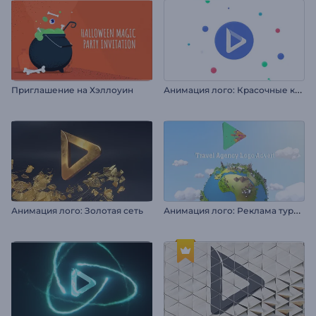
А
нимация лого: Красочные круги
Приглашение на Хэллоуин
А
нимация лого: Реклама турагентства
Анимация лого: Золотая сеть