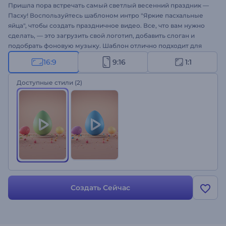
Пришла пора встречать самый светлый весенний праздник —
Пасху! Воспользуйтесь шаблоном интро "Яркие пасхальные
яйца", чтобы создать праздничное видео. Все, что вам нужно
сделать, — это загрузить свой логотип, добавить слоган и
подобрать фоновую музыку. Шаблон отлично подходит для
оформления поздравлений с Пасхой, рекламных роликов,
16:9
9:16
1:1
промо, интро для YouTube и других тематических проектов.
Наполните свое видео праздничной атмосферой светлой
Доступные стили
(2)
Пасхи всего в пару кликов. Создайте свое интро!
Создать Сейчас