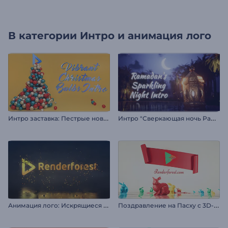
В категории
Интро и анимация лого
И
нтро заставка: Пестрые новогодние шары
И
нтро "Сверкающая ночь Рамадана"
А
нимация лого: Искрящиеся частицы
П
оздравление на Пасху с 3D-лентой