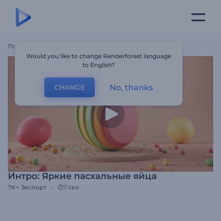
Главная
Шаблоны
Интро: Яркие Пасхальные Яйца
Would you like to change Renderforest language
to English?
No, thanks
CHANGE
Интро: Яркие пасхальные яйца
7K+
Экспорт
7 сек