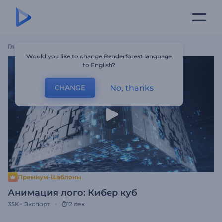
Главная
Шаблоны
Анимация Лого: Кибер Куб
Would you like to change Renderforest language
to English?
No, thanks
CHANGE
Премиум-Шаблоны
Анимация лого: Кибер куб
35K+
Экспорт
12 сек