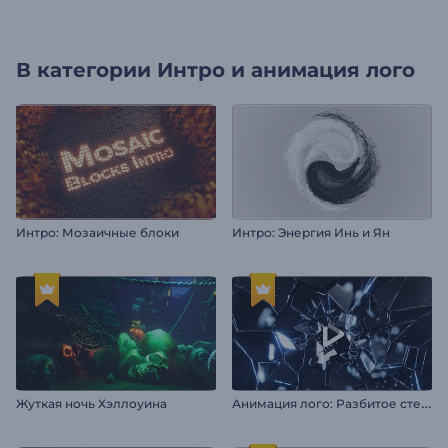
В категории
Интро и анимация лого
Интро: Мозаичные блоки
Интро: Энергия Инь и Ян
А
нимация лого: Разбитое стекло
Жуткая ночь Хэллоуина