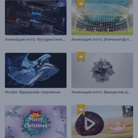
А
нимация лого: Футуристическая капсула
А
нимация лого: Эпичный футбол
А
нимация лого: Вращение дыма
Интро: Вращение сюрикена