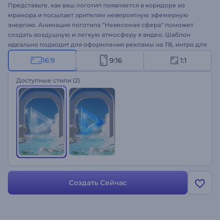
Представьте, как ваш логотип появляется в коридоре из
мрамора и посылает зрителям невероятную эфемерную
энергию. Анимация логотипа "Невесомая сфера" поможет
создать воздушную и легкую атмосферу в видео. Шаблон
идеально подходит для оформления рекламы на ТВ, интро для
YouTube-каналов, промо продукта и многого другого.
16:9
9:16
1:1
Загрузите свой логотип и создайте профессиональную
анимацию за пару минут!
Доступные стили
(2)
Создать Сейчас