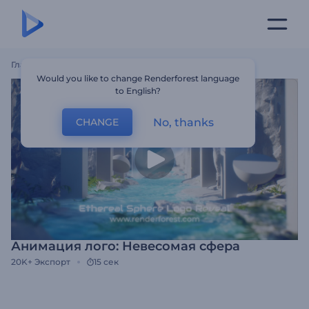
Главная
Шаблоны
Анимация Лого: Невесомая Сфера
Would you like to change Renderforest language
to English?
No, thanks
CHANGE
Анимация лого: Невесомая сфера
20K+
Экспорт
15 сек