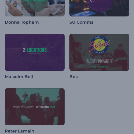
Donna Topham
SU Comms
Malcolm Bell
Bek
Peter Lamain