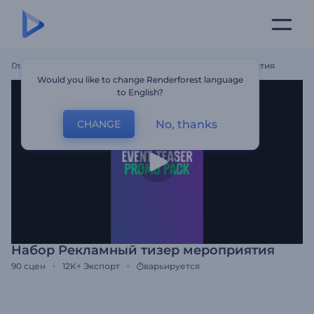
Главная
Шаблоны
Набор Рекламный Тизер Мероприятия
Would you like to change Renderforest language
to English?
No, thanks
CHANGE
Набор Рекламный тизер мероприятия
90
сцен
12K+
Экспорт
варьируется