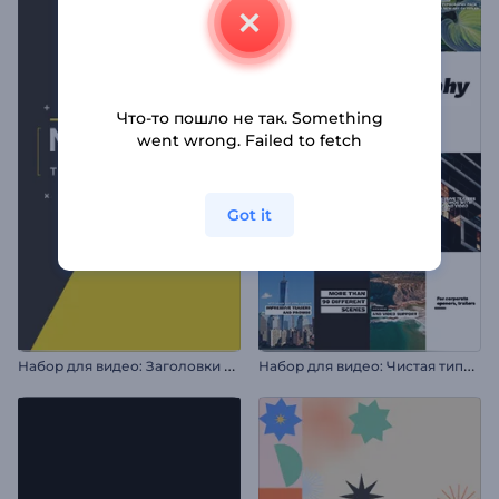
Что-то пошло не так. Something
went wrong. Failed to fetch
Got it
Н
абор для видео: Заголовки в движении
Н
абор для видео: Чистая типографика