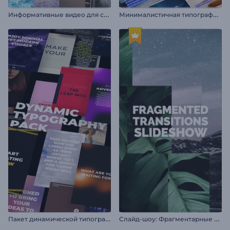
И
нформативные видео для соцсетей
М
инималистичная типографика для соцсетей
П
акет динамической типографики
С
лайд-шоу: Фрагментарные переходы