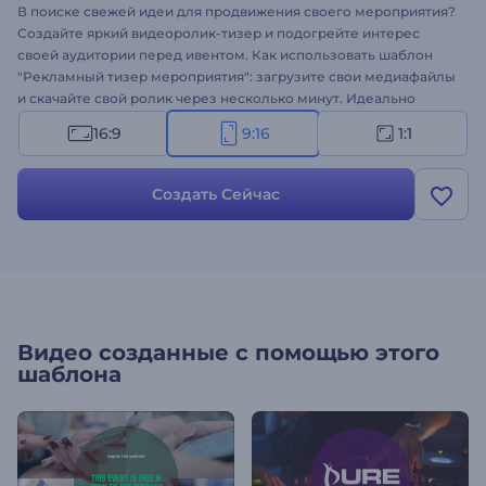
В поиске свежей идеи для продвижения своего мероприятия?
Создайте яркий видеоролик-тизер и подогрейте интерес
своей аудитории перед ивентом. Как использовать шаблон
"Рекламный тизер мероприятия": загрузите свои медиафайлы
и скачайте свой ролик через несколько минут. Идеально
подходит для создания промороликов для мероприятий,
16:9
9:16
1:1
видео приглашений, рекламы на ТВ, видео для YouTube и
многого другого. Обеспечьте своему мероприятию успех с
помощью шаблона "Рекламный тизер мероприятия"!
Создать Сейчас
Видео созданные с помощью этого
шаблона