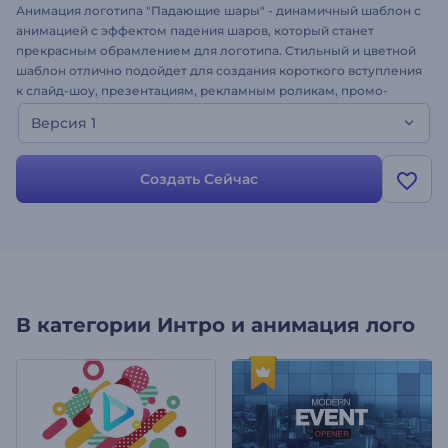
Анимация логотипа "Падающие шары" - динамичный шаблон с
анимацией с эффектом падения шаров, который станет
прекрасным обрамлением для логотипа. Стильный и цветной
шаблон отлично подойдет для создания короткого вступления
к слайд-шоу, презентациям, рекламным роликам, промо-
роликам или видео на YouTube. Просто загрузите свой
Версия 1
логотип, добавьте текст и удивите своих клиентов
впечатляющей и мегакреативной анимацией!
Создать Сейчас
В категории
Интро и анимация лого