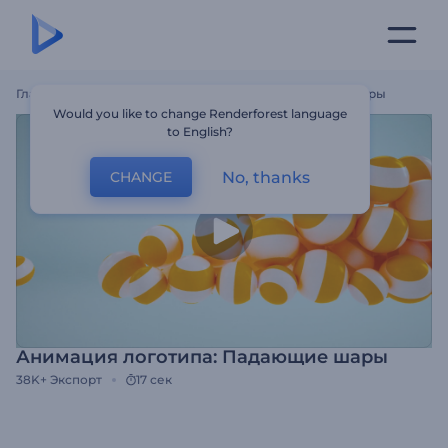
Главная
Шаблоны
Анимация Логотипа: Падающие Шары
Would you like to change Renderforest language
to English?
No, thanks
CHANGE
Анимация логотипа: Падающие шары
38K+
Экспорт
17 сек