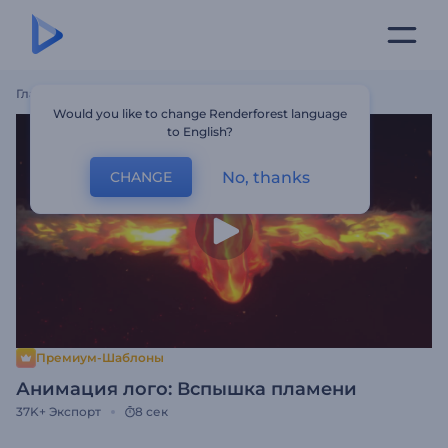
Главная
Шаблоны
Анимация Лого: Вспышка Пламени
Would you like to change Renderforest language
to English?
No, thanks
CHANGE
Премиум-Шаблоны
Анимация лого: Вспышка пламени
37K+
Экспорт
8 сек