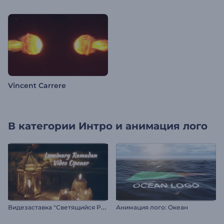
Vincent Carrere
В категории
Интро и анимация лого
В
идезаставка "Светящийся Рамадан"
Анимация лого: Океан