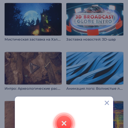
М
истическая заставка на Хэллоуин
Заставка новостей: 3D-шар
И
нтро: Археологические раскопки
А
нимация лого: Волнистые линии