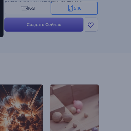
фоновую музыку, и опубликуйте прямо в
социальных сетях для мгновенного
16:9
9:16
привлечения внимания. Создавайте прямо
сейчас и привнесите радость и цвет в свой
Создать Сейчас
бренд!