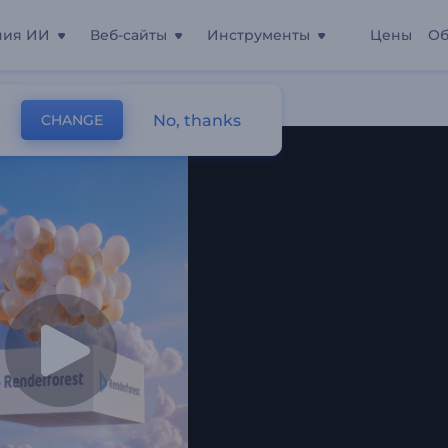
ния ИИ
Веб-сайты
Инструменты
Цены
Об
е Воздушные Шары»
No, thanks
CHANGE