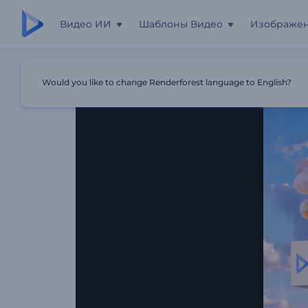
Видео ИИ
Шаблоны Видео
Изображе
Главная
Шаблоны
Вступление К Фильму «Парящи
Would you like to change Renderforest language to English?