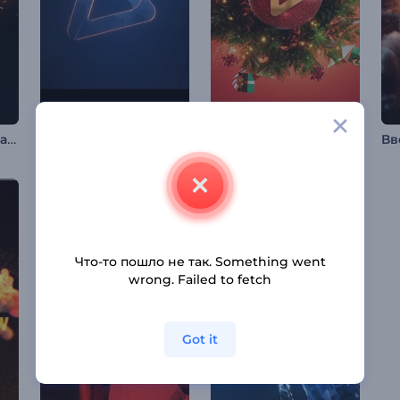
Интро Частички Пламени
Интро "Кинематографический блеск"
Интро "Праздничный рождественский шар"
Что-то пошло не так. Something went
wrong. Failed to fetch
Got it