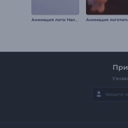
Анимация лого: Наложение слоев
При
Узнав