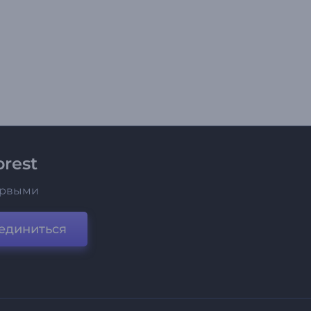
rest
ервыми
единиться