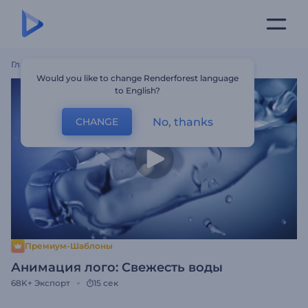
Главная
Шаблоны
Анимация Лого: Свежесть Воды
Would you like to change Renderforest language
to English?
No, thanks
CHANGE
Премиум-Шаблоны
Анимация лого: Свежесть воды
68K+
Экспорт
15 сек