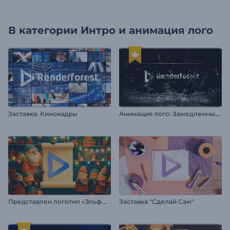
В категории
Интро и анимация лого
А
нимация лого: Замедленный всплеск
Заставка: Кинокадры
П
редставлен логотип «Эльфы Санты»
Заставка "Сделай Сам"