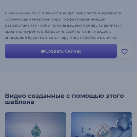
С анимацией лого "Свежесть воды" ваш логотип зарядится
освежающей энергией воды. Эффектная анимация
разработана так, чтобы помочь вашему бренду выделиться
среди конкурентов. Загрузите свой логотип, и видео с
анимацией будет готово за пару минут. Шаблон отлично
подходит для оформления влогов на YouTube, корпоративных
презентаций, рекламы на ТВ и многого другого. Что еще
Создать Сейчас
нужно для создания идеальной анимации логотипа? Создайте
свое видео!
Видео созданные с помощью этого
шаблона