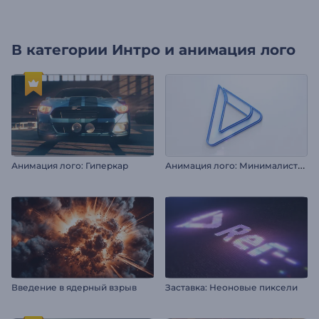
В категории
Интро и анимация лого
А
нимация лого: Минималистичные слои
Анимация лого: Гиперкар
Введение в ядерный взрыв
Заставка: Неоновые пиксели