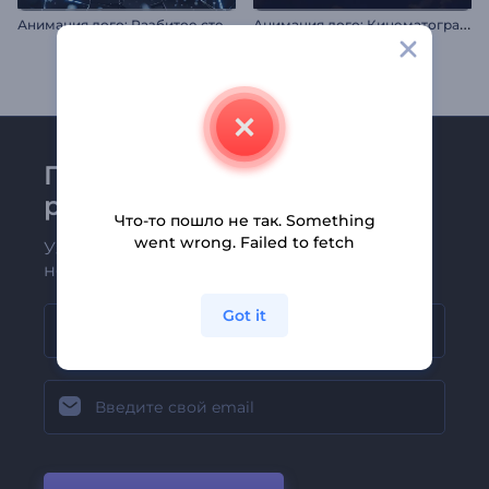
А
нимация лого: Разбитое стекло
А
нимация лого: Кинематографичная гроза
Присоединяйтесь к
рассылке Renderforest
Что-то пошло не так. Something
went wrong. Failed to fetch
Узнавайте о последних новостях и
новых предложениях первыми
Got it