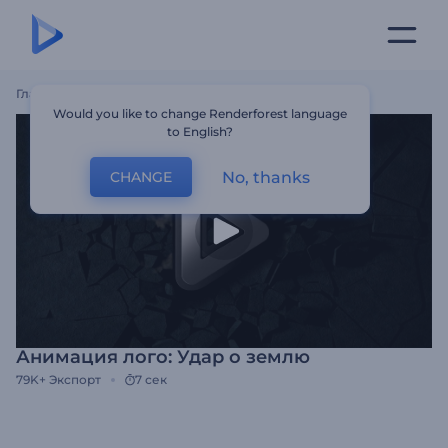
Главная
Шаблоны
Анимация Лого: Удар О Землю
Would you like to change Renderforest language
to English?
No, thanks
CHANGE
Анимация лого: Удар о землю
79K+
Экспорт
7 сек