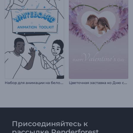
Н
абор для анимации на белой доске
Ц
веточная заставка ко Дню св. Валентина
Присоединяйтесь к
рассылке Renderforest