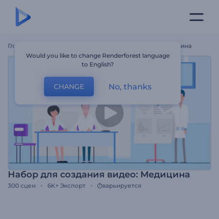
Главная
Шаблоны
Набор Для Создания Видео: Медицина
Would you like to change Renderforest language
to English?
No, thanks
CHANGE
Набор для создания видео: Медицина
300
сцен
6K+
Экспорт
варьируется