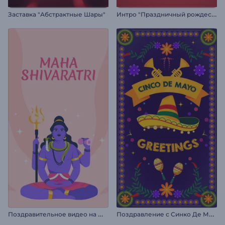
И
нтро "Праздничный рождественский шар"
Заставка "Абстрактные Шары"
П
оздравительное видео на Маха Шивратри
П
оздравление с Синко Де Майо