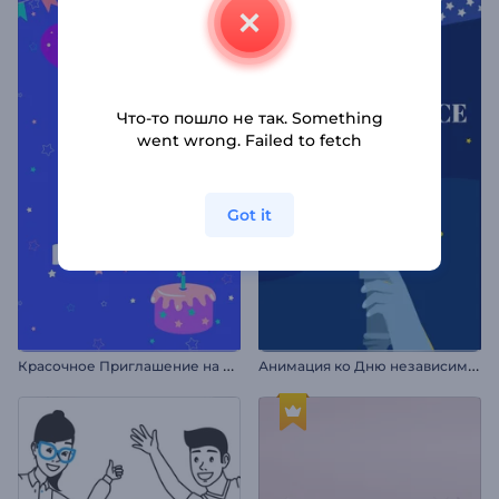
Что-то пошло не так. Something
went wrong. Failed to fetch
Got it
К
расочное Приглашение на День Рождения
А
нимация ко Дню независимости США