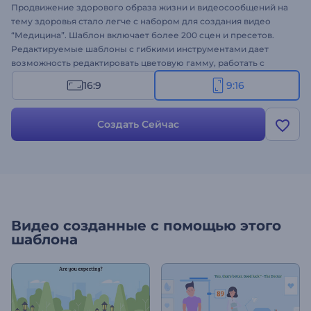
Продвижение здорового образа жизни и видеосообщений на
тему здоровья стало легче с набором для создания видео
“Медицина”. Шаблон включает более 200 сцен и пресетов.
Редактируемые шаблоны с гибкими инструментами дает
возможность редактировать цветовую гамму, работать с
большой библиотекой музыки, полями для вставки текста и
16:9
9:16
изображений и многим другим. Отлично подходит для
создания промороликов для медицинских центров,
медучреждений, центров, пропагандирующих здоровый образ
Создать Сейчас
жизни, и рекламы медицинских услуг. Попробуйте создать
информативный анимационный ролик - начните разговор на
важную тему здоровья.
Видео созданные с помощью этого
шаблона