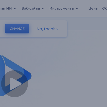
ния ИИ
Веб-сайты
Инструменты
Цены
Об
го
No, thanks
CHANGE