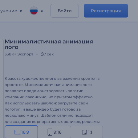
учение
Войти
Регистрация
Минималистичная анимация
лого
338K+
Экспорт
7 сек
Красота художественного выражения кроется в
простоте. Минималистичная анимация лого
позволит продемонстрировать логотип
компании лаконично, но при этом эффектно.
Как использовать шаблон: загрузите свой
логотип, и ваше видео будет готово за
несколько минут. Шаблон отлично подходит
для создания корпоративных роликов, рекламы
для ТВ, бизнес-презентаций и многого другого.
16:9
9:16
1:1
Используйте силу минимализма, чтобы создать