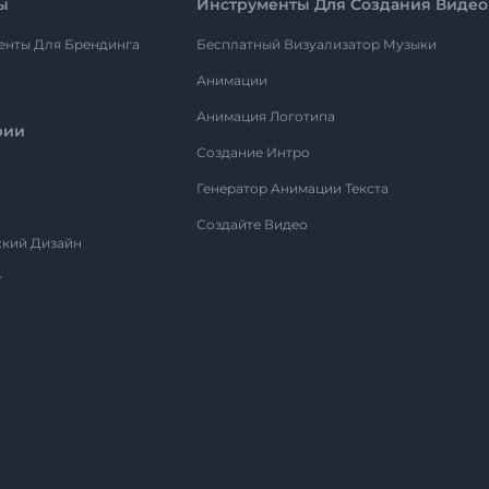
ы
Инструменты Для Создания Видео
енты Для Брендинга
Бесплатный Визуализатор Музыки
Анимации
Анимация Логотипа
рии
Создание Интро
Генератор Анимации Текста
Создайте Видео
ский Дизайн
т