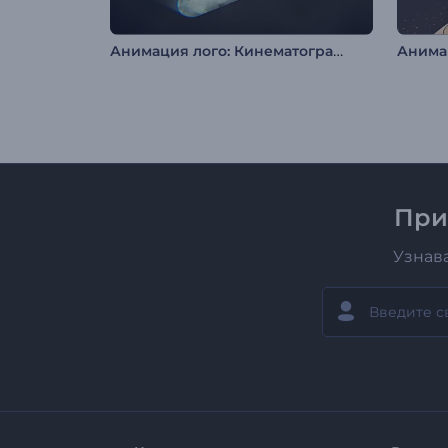
Анимация лого: Кинематографичный свет
При
Узнав