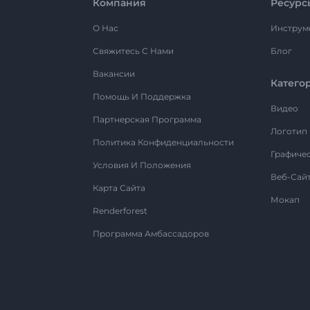
Компания
Ресурс
О Нас
Инструм
Свяжитесь С Нами
Блог
Вакансии
Катего
Помощь И Поддержка
Видео
Партнерская Программа
Логотип
Политика Конфиденциальности
Графиче
Условия И Положения
Веб-Сай
Карта Сайта
Мокап
Renderforest
Программа Амбассадоров