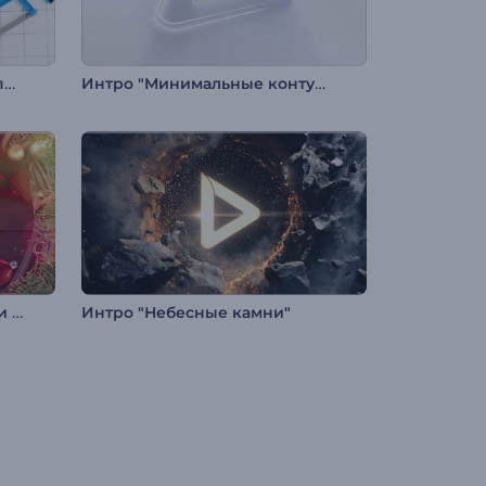
Введение в строительный проект
Интро "Минимальные контуры"
Анимация лого: Новый год и Рождество
Интро "Небесные камни"