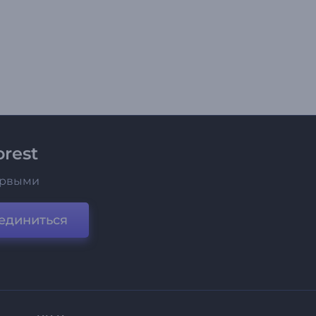
rest
ервыми
единиться