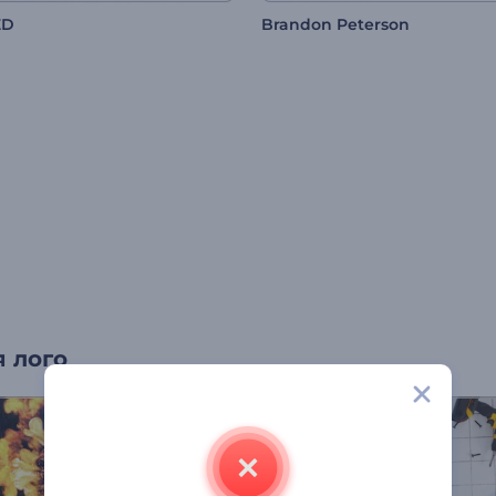
ED
Brandon Peterson
 лого