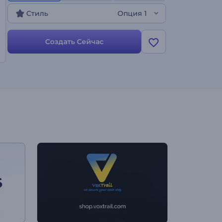
стильный видеоролик для своего бренда или
Стиль
Опция 1
проекта!
Создать Сейчас