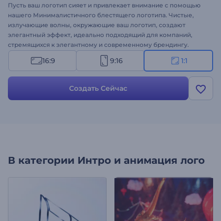
Пусть ваш логотип сияет и привлекает внимание с помощью
нашего Минималистичного блестящего логотипа. Чистые,
излучающие волны, окружающие ваш логотип, создают
элегантный эффект, идеально подходящий для компаний,
стремящихся к элегантному и современному брендингу.
Настройка займет всего несколько секунд: загрузите свой
16:9
9:16
1:1
логотип, добавьте слоган и дополните видео ритмичным
фоновым музыкальным треком. Создавайте прямо сейчас и
подчеркните свой брендинг!
Создать Сейчас
В категории
Интро и анимация лого