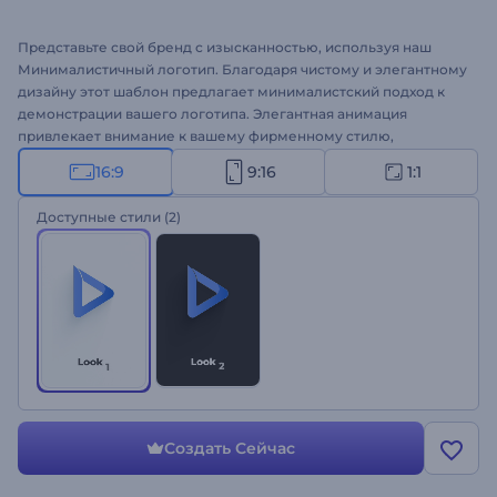
Представьте свой бренд с изысканностью, используя наш
Минималистичный логотип. Благодаря чистому и элегантному
дизайну этот шаблон предлагает минималистский подход к
демонстрации вашего логотипа. Элегантная анимация
привлекает внимание к вашему фирменному стилю,
обеспечивая отточенную и профессиональную презентацию.
16:9
9:16
1:1
Настройте шаблон под свой логотип, теглайн и фоновую
музыку, чтобы создать запоминающееся первое впечатление
Доступные стили
(2)
у зрителей. Идеально подходит для корпоративных интро,
открытия бизнес-конференций, промо-роликов и многих
других проектов. Создайте шаблон прямо сейчас и
посмотрите, как стильно оживает ваш логотип!
Создать Сейчас