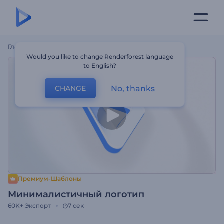
Главная
Шаблоны
Минималистичный Логотип
Would you like to change Renderforest language
to English?
No, thanks
CHANGE
Премиум-Шаблоны
Минималистичный логотип
60K+
Экспорт
7 сек