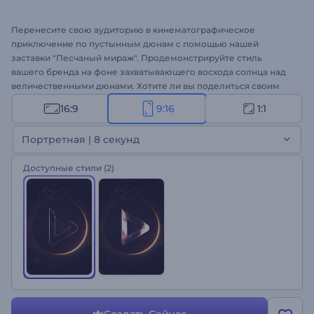
Перенесите свою аудиторию в кинематографическое
приключение по пустынным дюнам с помощью нашей
заставки "Песчаный мираж". Продемонстрируйте стиль
вашего бренда на фоне захватывающего восхода солнца над
величественными дюнами. Хотите ли вы поделиться своим
посланием или показать логотип, этот шаблон захватит
16:9
9:16
1:1
зрителей от начала и до конца. Загрузите свой логотип,
напишите теглайн, и пусть магия дикой природы сделает все
Портретная | 8 секунд
остальное. Идеально подходит для кинематографических
заставок, интро брендов или любых презентаций, где нужно
Доступные стили
(2)
произвести яркое первое впечатление. Попробуйте прямо
сейчас!