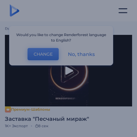
Главная
Шаблоны
Заставка "Песчаный Мираж"
Would you like to change Renderforest language
to English?
No, thanks
CHANGE
Премиум-Шаблоны
Заставка "Песчаный мираж"
1K+
Экспорт
8 сек