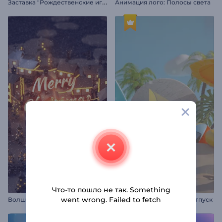
З
аставка "Рождественские игрушки"
Анимация лого: Полосы света
Что-то пошло не так. Something
В
олшебная рождественская деревушка
went wrong. Failed to fetch
Анимация лого: Летний отпуск