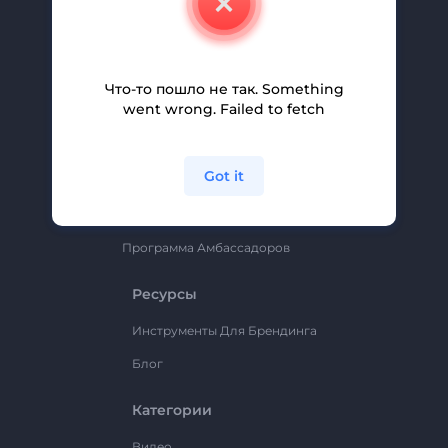
Вакансии
Помощь И Поддержка
Партнерская Программа
Что-то пошло не так. Something
went wrong. Failed to fetch
Политика Конфиденциальности
Условия И Положения
Got it
Карта Сайта
Renderforest
Программа Амбассадоров
Ресурсы
Инструменты Для Брендинга
Блог
Категории
Видео