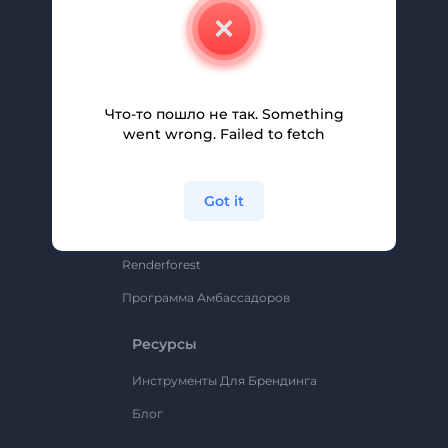
О Нас
Свяжитесь С Нами
Вакансии
Помощь И Поддержка
Что-то пошло не так. Something
went wrong. Failed to fetch
Партнерская Программа
Политика Конфиденциальности
Условия И Положения
Got it
Карта Сайта
Renderforest
Программа Амбассадоров
Ресурсы
Инструменты Для Брендинга
Блог