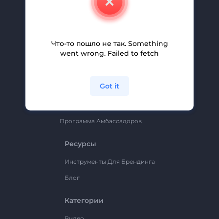
Вакансии
Помощь И Поддержка
Партнерская Программа
Что-то пошло не так. Something
went wrong. Failed to fetch
Политика Конфиденциальности
Условия И Положения
Got it
Карта Сайта
Renderforest
Программа Амбассадоров
Ресурсы
Инструменты Для Брендинга
Блог
Категории
Видео