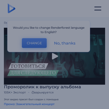
Главная
Шаблоны
Проморолик К Выпуску Альбома
Would you like to change Renderforest language
to English?
No, thanks
CHANGE
Проморолик к выпуску альбома
105K+
Экспорт
варьируется
Этот видео пресет был создан с помощью
Промо: Зажигательный концерт