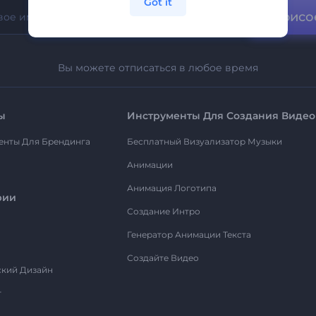
Got it
Присо
Вы можете отписаться в любое время
ы
Инструменты Для Создания Видео
енты Для Брендинга
Бесплатный Визуализатор Музыки
Анимации
Анимация Логотипа
рии
Создание Интро
Генератор Анимации Текста
Создайте Видео
ский Дизайн
т