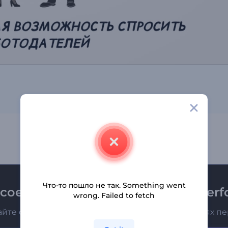
Что-то пошло не так. Something went
соединяйтесь к рассылке Renderfo
wrong. Failed to fetch
айте о последних новостях и новых предложениях п