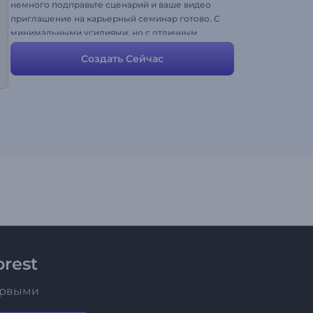
немного подправьте сценарий и ваше видео
приглашение на карьерный семинар готово. С
минимальными усилиями, но с отличным
наполнением.
Создать Сейчас
rest
ервыми