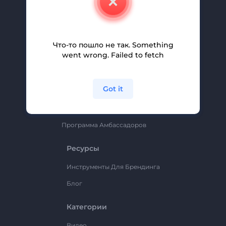
Вакансии
Помощь И Поддержка
Партнерская Программа
Что-то пошло не так. Something
went wrong. Failed to fetch
Политика Конфиденциальности
Условия И Положения
Got it
Карта Сайта
Renderforest
Программа Амбассадоров
Ресурсы
Инструменты Для Брендинга
Блог
Категории
Видео