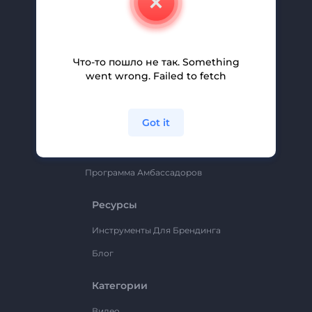
Вакансии
Помощь И Поддержка
Партнерская Программа
Что-то пошло не так. Something
went wrong. Failed to fetch
Политика Конфиденциальности
Условия И Положения
Got it
Карта Сайта
Renderforest
Программа Амбассадоров
Ресурсы
Инструменты Для Брендинга
Блог
Категории
Видео