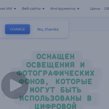
ния ИИ
Веб-сайты
Инструменты
Цены
Об
остудии
No, thanks
CHANGE