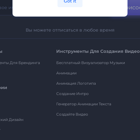
Got it
Присо
Вы можете отписаться в любое время
ы
Инструменты Для Создания Видео
енты Для Брендинга
Бесплатный Визуализатор Музыки
Анимации
Анимация Логотипа
рии
Создание Интро
Генератор Анимации Текста
Создайте Видео
ский Дизайн
т