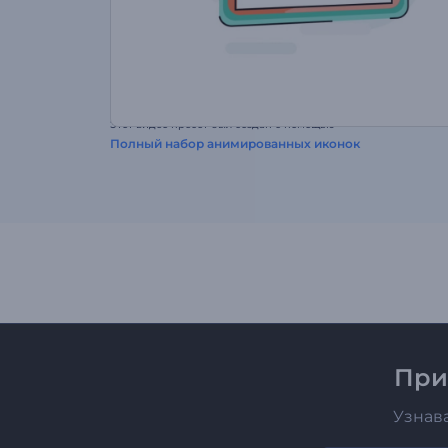
Этот видео пресет был создан с помощью
Полный набор анимированных иконок
При
Узнав