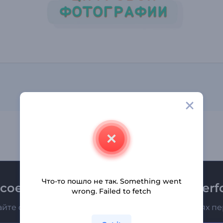
Что-то пошло не так. Something went
соединяйтесь к рассылке Renderfo
wrong. Failed to fetch
айте о последних новостях и новых предложениях п