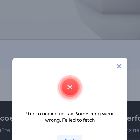
Что-то пошло не так. Something went
соединяйтесь к рассылке Renderfo
wrong. Failed to fetch
айте о последних новостях и новых предложениях п