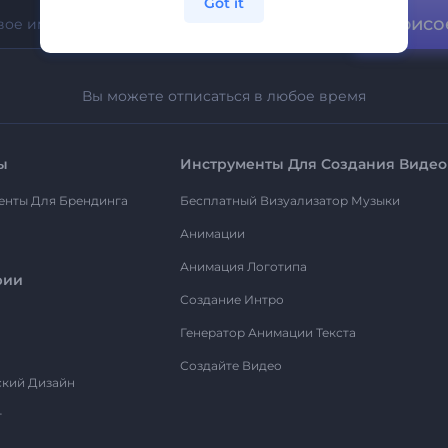
Got it
Присо
Вы можете отписаться в любое время
ы
Инструменты Для Создания Видео
енты Для Брендинга
Бесплатный Визуализатор Музыки
Анимации
Анимация Логотипа
рии
Создание Интро
Генератор Анимации Текста
Создайте Видео
ский Дизайн
т