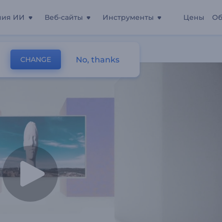
ния ИИ
Веб-сайты
Инструменты
Цены
Об
No, thanks
CHANGE