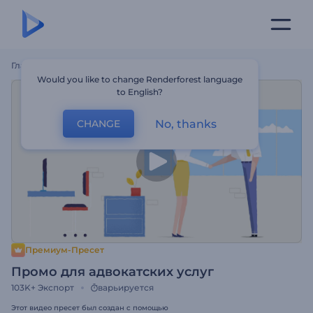
Главная
Шаблоны
Промо Для Адвокатских Услуг
Would you like to change Renderforest language
to English?
No, thanks
CHANGE
Премиум-Пресет
Промо для адвокатских услуг
103K+
Экспорт
варьируется
Этот видео пресет был создан с помощью