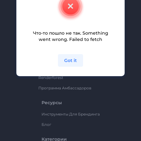
Свяжитесь С Нами
Вакансии
Помощь И Поддержка
Что-то пошло не так. Something
Партнерская Программа
went wrong. Failed to fetch
Политика Конфиденциальности
Условия И Положения
Got it
Карта Сайта
Renderforest
Программа Амбассадоров
Ресурсы
Инструменты Для Брендинга
Блог
Категории