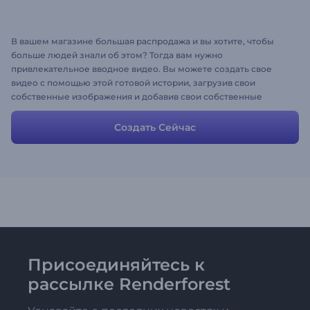
В вашем магазине большая распродажа и вы хотите, чтобы
больше людей знали об этом? Тогда вам нужно
привлекательное вводное видео. Вы можете создать свое
видео с помощью этой готовой истории, загрузив свои
собственные изображения и добавив свои собственные
тексты. Ее красочные сцены и очаровательные персонажи
привлекут внимание людей, направив их прямиком в ваш
Создать Сейчас
магазин.
Присоединяйтесь к
рассылке Renderforest