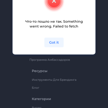
Вакансии
Помощь И Поддержка
Партнерская Программа
Что-то пошло не так. Something
went wrong. Failed to fetch
Политика Конфиденциальности
Условия И Положения
Got it
Карта Сайта
Renderforest
Программа Амбассадоров
Ресурсы
Инструменты Для Брендинга
Блог
Категории
Видео