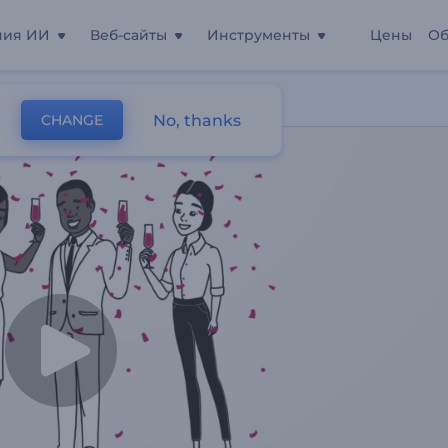
ния ИИ
Веб-сайты
Инструменты
Цены
Об
ия
No, thanks
CHANGE