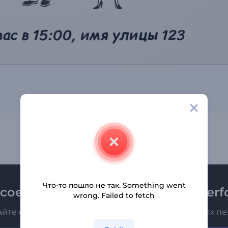
Что-то пошло не так. Something went
соединяйтесь к рассылке Renderfo
wrong. Failed to fetch
айте о последних новостях и новых предложениях п