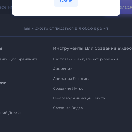
Got it
Присо
Вы можете отписаться в любое время
ы
Инструменты Для Создания Видео
енты Для Брендинга
Бесплатный Визуализатор Музыки
Анимации
Анимация Логотипа
рии
Создание Интро
Генератор Анимации Текста
Создайте Видео
ский Дизайн
т