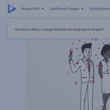
Видео ИИ
Шаблоны Видео
Изображе
Главная
Шаблоны
Видеопослание На День Рожден
Would you like to change Renderforest language to English?