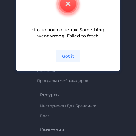
Свяжитесь С Нами
Вакансии
Помощь И Поддержка
Что-то пошло не так. Something
Партнерская Программа
went wrong. Failed to fetch
Политика Конфиденциальности
Условия И Положения
Got it
Карта Сайта
Renderforest
Программа Амбассадоров
Ресурсы
Инструменты Для Брендинга
Блог
Категории