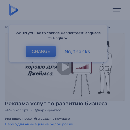
Главная
Шаблоны
Реклама Услуг По Развитию Бизнеса
Would you like to change Renderforest language
to English?
No, thanks
CHANGE
Реклама услуг по развитию бизнеса
4M+
Экспорт
варьируется
Этот видео пресет был создан с помощью
Набор для анимации на белой доске