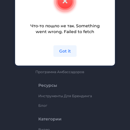
Вакансии
Помощь И Поддержка
Партнерская Программа
Что-то пошло не так. Something
went wrong. Failed to fetch
Политика Конфиденциальности
Условия И Положения
Got it
Карта Сайта
Renderforest
Программа Амбассадоров
Ресурсы
Инструменты Для Брендинга
Блог
Категории
Видео