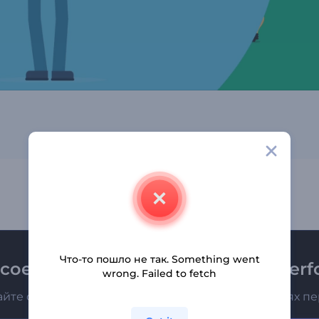
Что-то пошло не так. Something went
соединяйтесь к рассылке Renderfo
wrong. Failed to fetch
айте о последних новостях и новых предложениях п