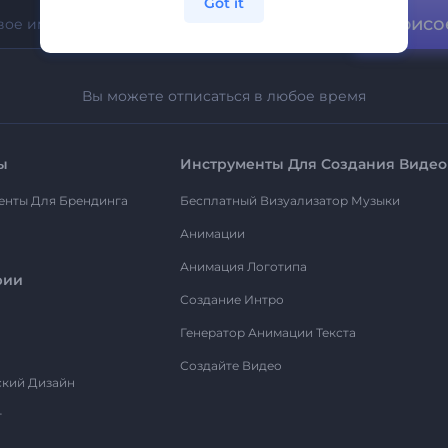
Got it
Присо
Вы можете отписаться в любое время
ы
Инструменты Для Создания Видео
енты Для Брендинга
Бесплатный Визуализатор Музыки
Анимации
Анимация Логотипа
рии
Создание Интро
Генератор Анимации Текста
Создайте Видео
ский Дизайн
т