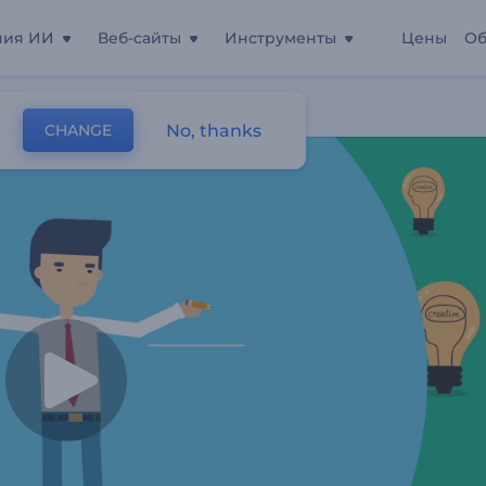
ния ИИ
Веб-сайты
Инструменты
Цены
Об
и
No, thanks
CHANGE