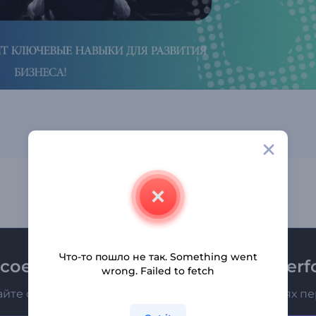
Что-то пошло не так. Something went
соединяйтесь к рассылке Renderfo
wrong. Failed to fetch
айте о последних новостях и новых предложениях п