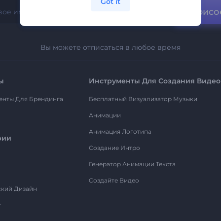
Got it
Присо
Вы можете отписаться в любое время
ы
Инструменты Для Создания Видео
енты Для Брендинга
Бесплатный Визуализатор Музыки
Анимации
Анимация Логотипа
рии
Создание Интро
Генератор Анимации Текста
Создайте Видео
ский Дизайн
т