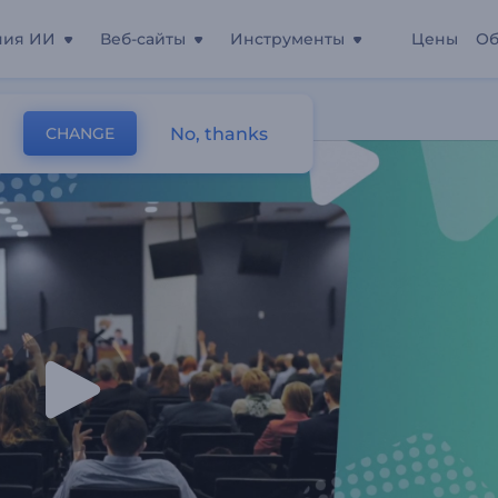
ния ИИ
Веб-сайты
Инструменты
Цены
Об
нес-Управлению
No, thanks
CHANGE