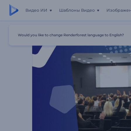
Видео ИИ
Шаблоны Видео
Изображе
Главная
Шаблоны
Проморолик Для Курсов По Биз
Would you like to change Renderforest language to English?