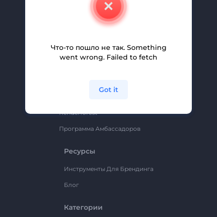
Свяжитесь С Нами
Вакансии
Помощь И Поддержка
Что-то пошло не так. Something
Партнерская Программа
went wrong. Failed to fetch
Политика Конфиденциальности
Условия И Положения
Got it
Карта Сайта
Renderforest
Программа Амбассадоров
Ресурсы
Инструменты Для Брендинга
Блог
Категории