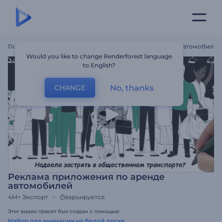
Главная
Шаблоны
Реклама Приложения По Аренде Автомобилей
Would you like to change Renderforest language
to English?
No, thanks
CHANGE
Реклама приложения по аренде
автомобилей
4M+
Экспорт
варьируется
Этот видео пресет был создан с помощью
Набор для анимации на белой доске