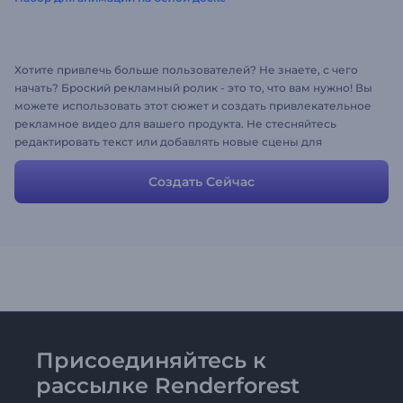
Хотите привлечь больше пользователей? Не знаете, с чего
начать? Броский рекламный ролик - это то, что вам нужно! Вы
можете использовать этот сюжет и создать привлекательное
рекламное видео для вашего продукта. Не стесняйтесь
редактировать текст или добавлять новые сцены для
достижения желаемого результата. Добавьте информацию о
себе или своей компании и видео готово!
Создать Сейчас
Присоединяйтесь к
рассылке Renderforest