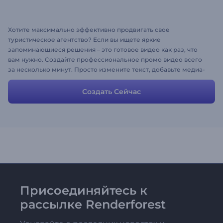
Хотите максимально эффективно продвигать свое
туристическое агентство? Если вы ищете яркие
запоминающиеся решения – это готовое видео как раз, что
вам нужно. Создайте профессиональное промо видео всего
за несколько минут. Просто измените текст, добавьте медиа-
файлы и дополните сцены своими любимыми звуковыми
эффектами. Попробуйте прямо сейчас и начинайте
Создать Сейчас
привлекать новых путешественников!
Присоединяйтесь к
рассылке Renderforest