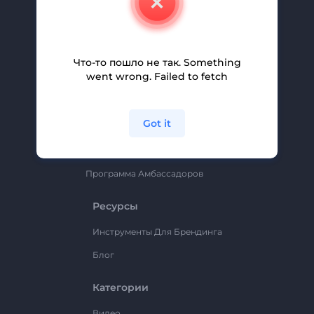
Вакансии
Помощь И Поддержка
Партнерская Программа
Что-то пошло не так. Something
went wrong. Failed to fetch
Политика Конфиденциальности
Условия И Положения
Got it
Карта Сайта
Renderforest
Программа Амбассадоров
Ресурсы
Инструменты Для Брендинга
Блог
Категории
Видео