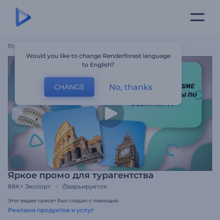
Главная
Шаблоны
Яркое Промо Для Турагентства
Would you like to change Renderforest language
to English?
No, thanks
CHANGE
Яркое промо для турагентства
88K+
Экспорт
варьируется
Этот видео пресет был создан с помощью
Реклама продуктов и услуг