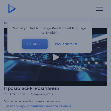
Главная
Шаблоны
Промо Sci-Fi Компании
Would you like to change Renderforest language
to English?
No, thanks
CHANGE
Промо Sci-Fi компании
73K+
Экспорт
варьируется
Этот видео пресет был создан с помощью
Трейлер научно-фантастического фильма