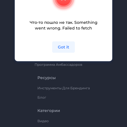
Помощь И Поддержка
Партнерская Программа
Что-то пошло не так. Something
Политика Конфиденциальности
went wrong. Failed to fetch
Условия И Положения
Карта Сайта
Got it
Renderforest
Программа Амбассадоров
Ресурсы
Инструменты Для Брендинга
Блог
Категории
Видео