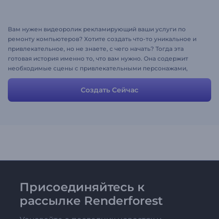
Вам нужен видеоролик рекламирующий ваши услуги по
ремонту компьютеров? Хотите создать что-то уникальное и
привлекательное, но не знаете, с чего начать? Тогда эта
готовая история именно то, что вам нужно. Она содержит
необходимые сцены с привлекательными персонажами,
которые позволят ускорить процесс создания ролика и
получить желаемый результат. Вы можете изменять любую
Создать Сейчас
сцену или ее описание, чтобы она отражала ваши
собственные идеи и демонстрировала ваши услуги.
Присоединяйтесь к
рассылке Renderforest