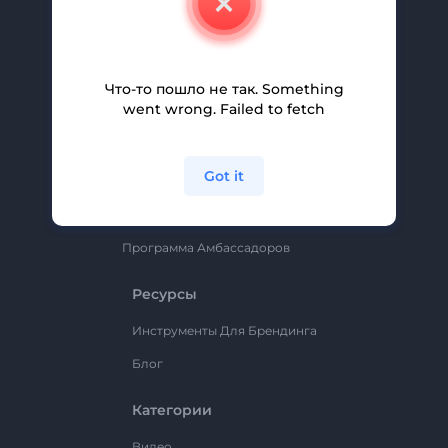
Вакансии
Помощь И Поддержка
Партнерская Программа
Что-то пошло не так. Something
went wrong. Failed to fetch
Политика Конфиденциальности
Условия И Положения
Got it
Карта Сайта
Renderforest
Программа Амбассадоров
Ресурсы
Инструменты Для Брендинга
Блог
Категории
Видео