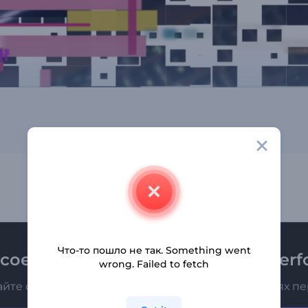
Что-то пошло не так. Something went
соединяйтесь к рассылке Renderfo
wrong. Failed to fetch
айте о последних новостях и новых предложениях п