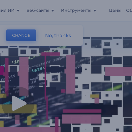
ния ИИ
Веб-сайты
Инструменты
Цены
Об
No, thanks
CHANGE