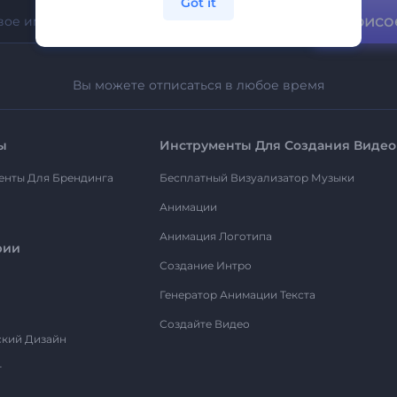
Got it
Присо
Вы можете отписаться в любое время
ы
Инструменты Для Создания Видео
енты Для Брендинга
Бесплатный Визуализатор Музыки
Анимации
Анимация Логотипа
рии
Создание Интро
Генератор Анимации Текста
Создайте Видео
ский Дизайн
т